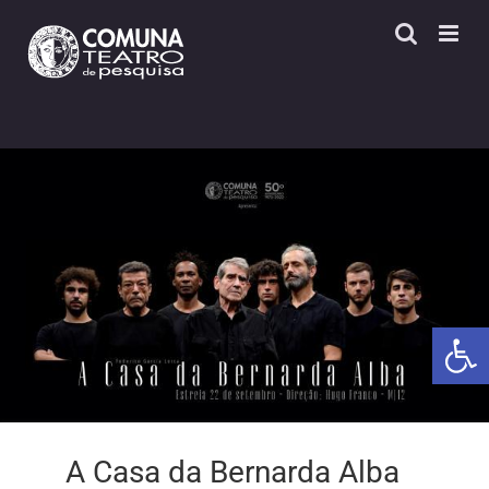
Skip
to
content
Open 
A Casa da Bernarda Alba