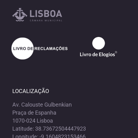
LOCALIZAÇÃO
Av. Calouste Gulbenkian
Praça de Espanha
1070-024 Lisboa
Latitude: 38.73672504447923
Longitude: -9.1604823153466