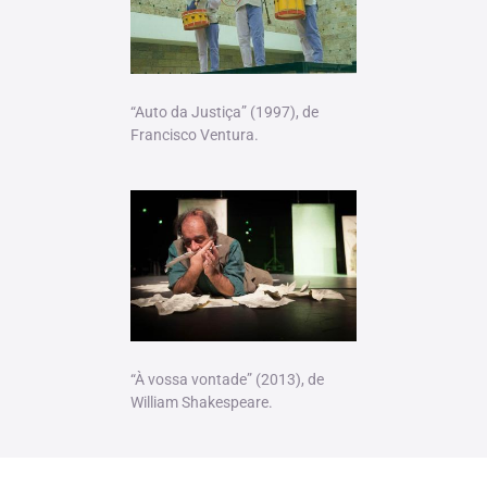
“Auto da Justiça” (1997), de
Francisco Ventura.
“À vossa vontade” (2013), de
William Shakespeare.