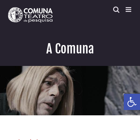
Skip
to
content
A Comuna
Open 