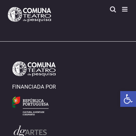
Skip
to
content
FINANCIADA POR
Open 