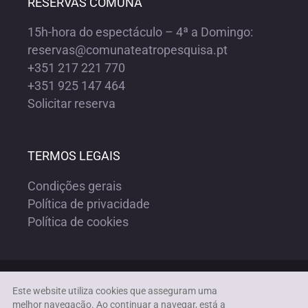
RESERVAS COMUNA
15h-hora do espectáculo – 4ª a Domingo:
reservas@comunateatropesquisa.pt
+351 217 221 770
+351 925 147 464
Solicitar reserva
TERMOS LEGAIS
Condições gerais
Política de privacidade
Política de cookies
Copyright ©1972-2023 COMUNA TEATRO PESQUISA | Todos os
Este website utiliza cookies que asseguram uma
direitos reservados |
Acessibilidade
melhor navegação. Ao continuar a navegar, está a