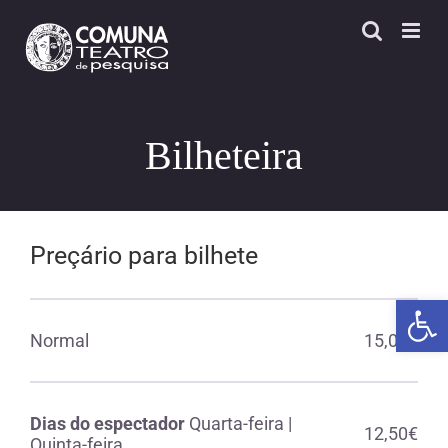
Skip
to
content
Bilheteira
Preçário para bilhete
Open 
Normal
15,00€
Dias do espectador
Quarta-feira |
12,50€
Quinta-feira