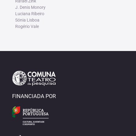
Rafael Zink
J. Denis Monory
Luciana Ribeiro
Sónia Lisboa
Rogério Vale
FINANCIADA POR