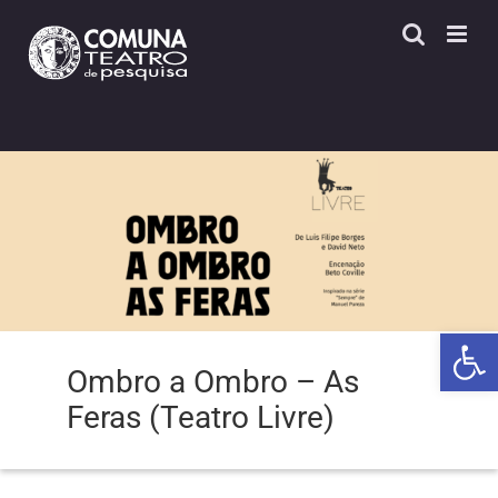
Skip
to
content
Open 
Ombro a Ombro – As
Feras (Teatro Livre)