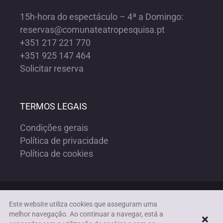
15h-hora do espectáculo – 4ª a Domingo:
reservas@comunateatropesquisa.pt
+351 217 221 770
+351 925 147 464
Solicitar reserva
TERMOS LEGAIS
Condições gerais
Política de privacidade
Política de cookies
Copyright ©1972-2023 COMUNA TEATRO PESQUISA | Todos os
Este website utiliza cookies que asseguram uma
direitos reservados |
Acessibilidade
melhor navegação. Ao continuar a navegar, está a