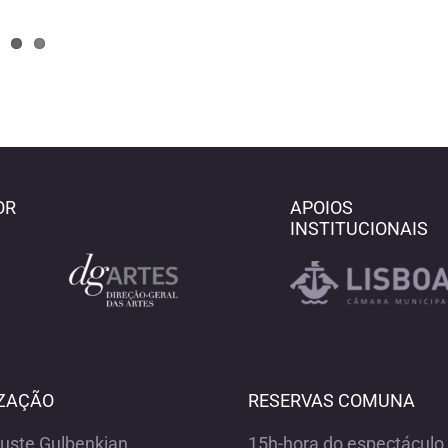
OR
APOIOS
INSTITUCIONAIS
ZAÇÃO
RESERVAS COMUNA
ouste Gulbenkian
15h-hora do espectáculo 