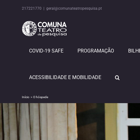
Skip
to
217221770
|
geral@comunateatropesquisa.pt
content
COVID-19 SAFE
PROGRAMAÇÃO
BILH
ACESSIBILIDADE E MOBILIDADE
Início
O hóspede