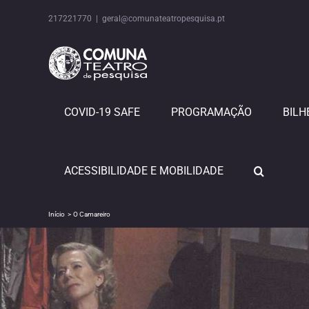
Skip
to
217221770
|
geral@comunateatropesquisa.pt
content
COVID-19 SAFE
PROGRAMAÇÃO
BILH
ACESSIBILIDADE E MOBILIDADE
Início
O Camareiro