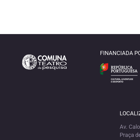
FINANCIADA P
LOCALI
Av. Cal
Praça d