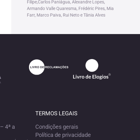
Filipe,Carlos Paniágua, Alexandre Lopes,
Armando Valle Quaresma, Frédéric Pires, Mia
Farr, Marco Paiva, Rui Neto e Tânia Alves
TERMOS LEGAIS
– 4ª a
Condições gerais
Política de privacidade