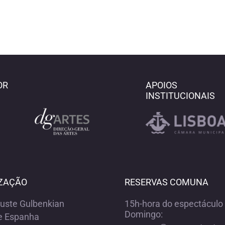
OR
APOIOS
INSTITUCIONAIS
ZAÇÃO
RESERVAS COMUNA
ouste Gulbenkian
15h-hora do espectáculo 
Domingo:
e Espanha