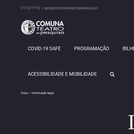
Skip
to
217221770
|
geral@comunateatropesquisa.pt
content
COVID-19 SAFE
PROGRAMAÇÃO
BILH
ACESSIBILIDADE E MOBILIDADE
Início
Informação legal