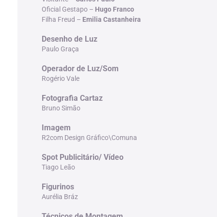
Oficial Gestapo –
Hugo Franco
Filha Freud –
Emilia Castanheira
Desenho de Luz
Paulo Graça
Operador de Luz/Som
Rogério Vale
Fotografia Cartaz
Bruno Simão
Imagem
R2com Design Gráfico\Comuna
Spot Publicitário/ Vídeo
Tiago Leão
Figurinos
Aurélia Bráz
Técnicos de Montagem