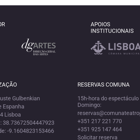
OR
APOIOS
INSTITUCIONAIS
ZAÇÃO
RESERVAS COMUNA
ouste Gulbenkian
15h-hora do espectáculo 
Domingo:
e Espanha
reservas@comunateatro
4 Lisboa
+351 217 221 770
e: 38.73672504447923
+351 925 147 464
de: -9.1604823153466
Solicitar reserva