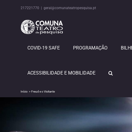
Skip
to
217221770
|
geral@comunateatropesquisa.pt
content
COVID-19 SAFE
PROGRAMAÇÃO
BILH
ACESSIBILIDADE E MOBILIDADE
Início
Freud e o Visitante