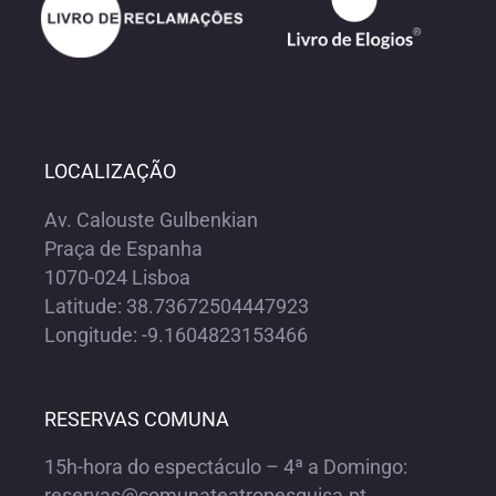
LOCALIZAÇÃO
Av. Calouste Gulbenkian
Praça de Espanha
1070-024 Lisboa
Latitude: 38.73672504447923
Longitude: -9.1604823153466
RESERVAS COMUNA
15h-hora do espectáculo – 4ª a Domingo:
reservas@comunateatropesquisa.pt