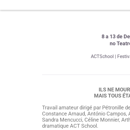
8 a 13 de D
no Teat
ACTSchool | Festiv
ILS NE MOU
MAIS TOUS ÉTA
Travail amateur dirigé par Pétronille 
Constance Arnaud, António Campos, Au
Sandra Mencucci, Céline Monnier, Arthur
dramatique ACT School.