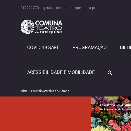
Skip
to
217221770
|
geral@comunateatropesquisa.pt
content
COVID-19 SAFE
PROGRAMAÇÃO
BILH
ACESSIBILIDADE E MOBILIDADE
Início
Festival Caravelles d’Automne