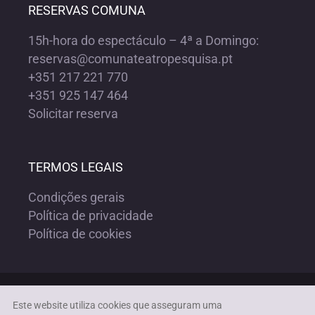
RESERVAS COMUNA
15h-hora do espectáculo – 4ª a Domingo:
reservas@comunateatropesquisa.pt
+351 217 221 770
+351 925 147 464
Solicitar reserva
TERMOS LEGAIS
Condições gerais
Política de privacidade
Política de cookies
Copyright ©1972-2023 COMUNA TEATRO PESQUISA | Todos os
Este website utiliza cookies que asseguram uma
direitos reservados |
Acessibilidade