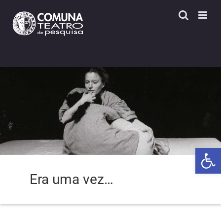
Skip
to
content
Open 
Era uma vez…