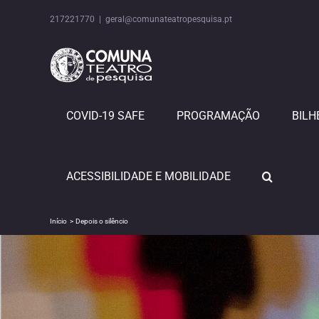
Skip
to
217221770
|
geral@comunateatropesquisa.pt
content
COVID-19 SAFE
PROGRAMAÇÃO
BILH
ACESSIBILIDADE E MOBILIDADE
Início
Depois o silêncio