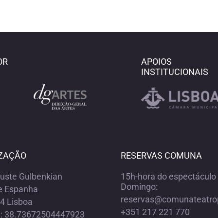
OR
APOIOS
INSTITUCIONAIS
ZAÇÃO
RESERVAS COMUNA
ouste Gulbenkian
15h-hora do espectáculo 
Domingo:
e Espanha
reservas@comunateatro
4 Lisboa
+351 217 221 770
e: 38.73672504447923