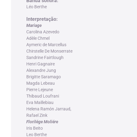
Banda sonora:
Léo Berthe
Interpretação:
Mariage
Carolina Azevedo
Adèle Chmel
Aymeric de Marcellus
Chirstelle De Monserrate
Sandrine Fairtlough
Henri Gagnaire
Alexandre Jung
Brigitte Saramago
Magda Lebeau
Pierre Lejeune
Thibaud Loufrani
Eva Maillebiau
Helena Ramón Jarraud,
Rafael Zink
Florilége Moliére
Iris Beito
Leo Berthe