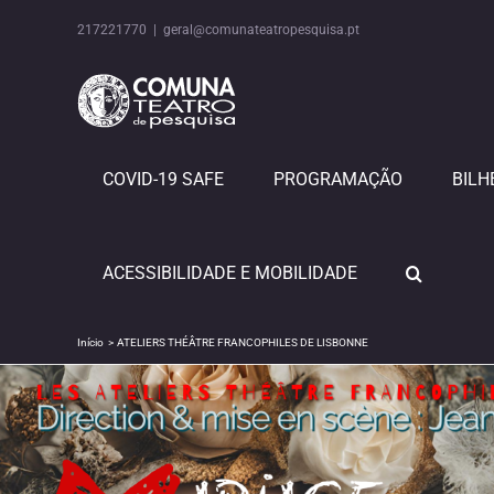
Skip
to
217221770
|
geral@comunateatropesquisa.pt
content
COVID-19 SAFE
PROGRAMAÇÃO
BILH
ACESSIBILIDADE E MOBILIDADE
Início
ATELIERS THÉÂTRE FRANCOPHILES DE LISBONNE