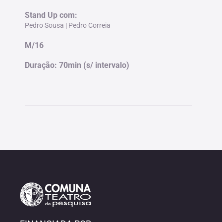
Stand Up com:
Pedro Sousa | Pedro Correia
M/16
Duração:
70min (s/ intervalo)