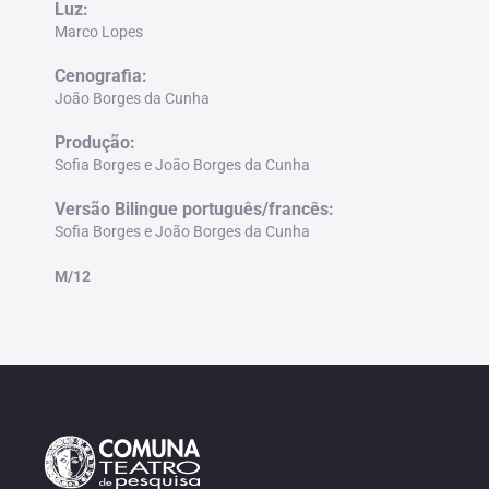
Luz
:
Marco Lopes
Cenografia
:
João Borges da Cunha
Produção
:
Sofia Borges e João Borges da Cunha
Versão Bilingue português/francês
:
Sofia Borges e João Borges da Cunha
M/12