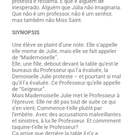
protesta e reclama. E que é alguém de
inesperado. Alguém que Júlia não imaginaria.
Que não é um professor, não é um senhor,
mas também não Miss Saint.
SIYNOPSIS
Une élève se plaint d’une note. Elle s’appelle
elle meme de Julie, mais elle se fait appeler
de “Mademoiselle”.
Elle, une fille, debout devant la table qu’est le
bureaus du Professeur qui l’a évaluée, la
Demoiselle Julie proteste – et pourtant si mal
qu’il l’a évaluée. Ce Professeur qu’elle appelle
de “Seigneur”.
Mais Mademoiselle Julie met le Professeur à
l’épreuve. Elle ne dit pas tout de suite ce qui
s’en vient, Commence-t’elle plutôt par
l’embête. Avec des accusations malveillantes
et sinistres, à lui lle Professeur. Et commment
taquine-t’elle le Professeur?
Ça arrive que derrière la table il n’y a