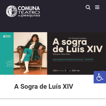
Skip
to
content
Open 
A Sogra de Luís XIV