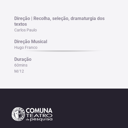
Direção | Recolha, seleção, dramaturgia dos
textos
Carlos Paulo
Direção Musical
Hugo Franco
Duração
60mins
M/12