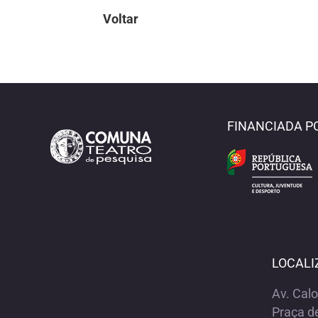
Voltar
FINANCIADA P
LOCALI
Av. Cal
Praça d