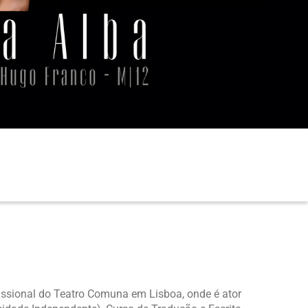
.
issional do Teatro Comuna em Lisboa, onde é ator