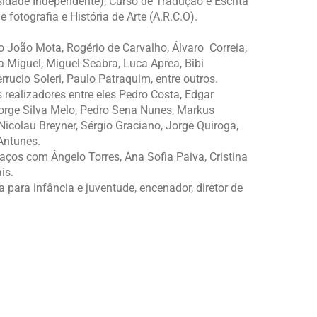
sidade Independente), Curso de Tradução e Escrita
 fotografia e História de Arte (A.R.C.O).
João Mota, Rogério de Carvalho, Álvaro Correia,
a Miguel, Miguel Seabra, Luca Aprea, Bibi
errucio Soleri, Paulo Patraquim, entre outros.
 realizadores entre eles Pedro Costa, Edgar
 Jorge Silva Melo, Pedro Sena Nunes, Markus
 Nicolau Breyner, Sérgio Graciano, Jorge Quiroga,
Antunes.
aços com Ângelo Torres, Ana Sofia Paiva, Cristina
is.
para infância e juventude, encenador, diretor de