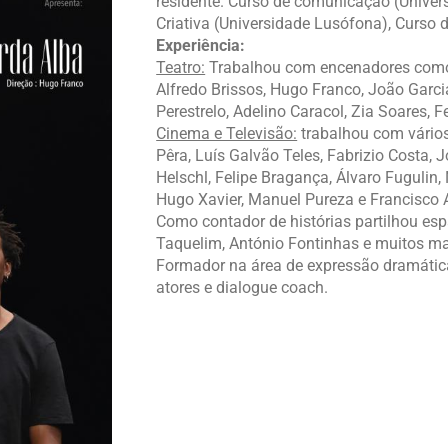
residente. Curso de comunicação (Univer
Criativa (Universidade Lusófona), Curso de
Experiência:
Teatro:
Trabalhou com encenadores como 
Alfredo Brissos, Hugo Franco, João Garci
Perestrelo, Adelino Caracol, Zia Soares, F
Cinema e Televisão:
trabalhou com vários
Pêra, Luís Galvão Teles, Fabrizio Costa,
Helschl, Felipe Bragança, Álvaro Fugulin,
Hugo Xavier, Manuel Pureza e Francisco 
Como contador de histórias partilhou esp
Taquelim, António Fontinhas e muitos ma
Formador na área de expressão dramática 
atores e dialogue coach.