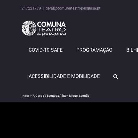
Skip
to
217221770
|
geral@comunateatropesquisa.pt
content
COVID-19 SAFE
PROGRAMAÇÃO
BILH
ACESSIBILIDADE E MOBILIDADE
Início
A Casa da Bernarda Alba – Miguel Sermão