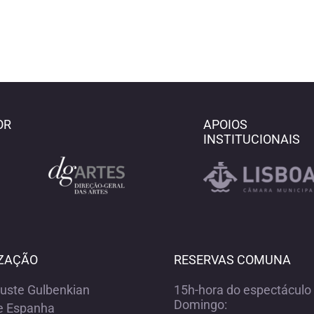
OR
APOIOS
INSTITUCIONAIS
ZAÇÃO
RESERVAS COMUNA
ouste Gulbenkian
15h-hora do espectáculo 
Domingo:
e Espanha