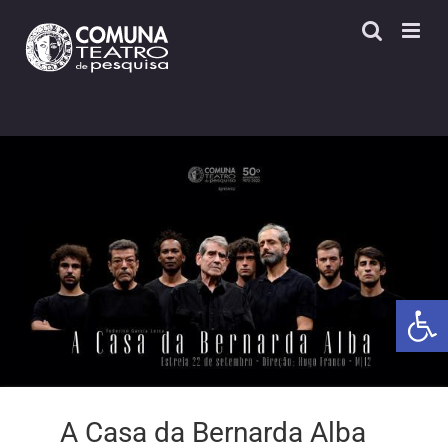
Skip
to
content
Open 
A Casa da Bernarda Alba