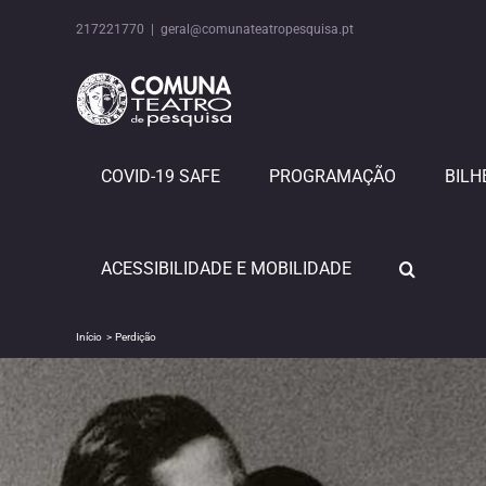
Skip
to
217221770
|
geral@comunateatropesquisa.pt
content
COVID-19 SAFE
PROGRAMAÇÃO
BILH
ACESSIBILIDADE E MOBILIDADE
Início
Perdição