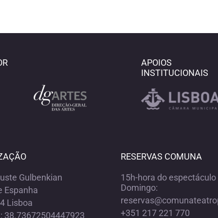
OR
APOIOS
INSTITUCIONAIS
ZAÇÃO
RESERVAS COMUNA
ouste Gulbenkian
15h-hora do espectáculo 
Domingo:
e Espanha
reservas@comunateatro
4 Lisboa
+351 217 221 770
e: 38.73672504447923