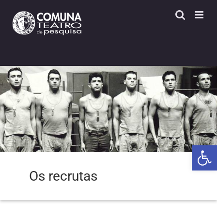
Skip
to
content
Open 
Os recrutas