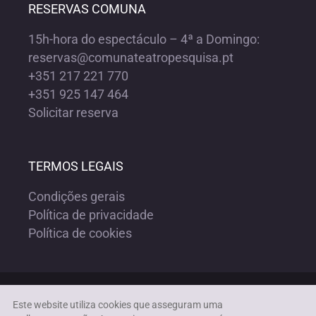
RESERVAS COMUNA
15h-hora do espectáculo – 4ª a Domingo:
reservas@comunateatropesquisa.pt
+351 217 221 770
+351 925 147 464
Solicitar reserva
TERMOS LEGAIS
Condições gerais
Política de privacidade
Política de cookies
Copyright ©1972-2023 COMUNA TEATRO PESQUISA | Todos os
Este website utiliza cookies que asseguram uma
direitos reservados |
Acessibilidade