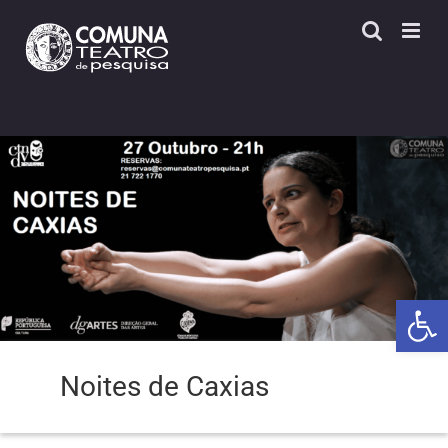
Skip
to
content
Open 
Noites de Caxias