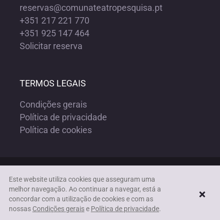
reservas@comunateatropesquisa.pt
+351 217 221 770
+351 925 147 464
Solicitar reserva
TERMOS LEGAIS
Condições gerais
Política de privacidade
Política de cookies
Copyright ©1972-2023 COMUNA TEATRO PESQUISA | Todos os
Este website utiliza cookies que asseguram uma
direitos reservados |
Acessibilidade
melhor navegação. Ao continuar a navegar, está a
concordar com a utilização de cookies e com as
nossas
Condições gerais
e
Política de privacidade
.