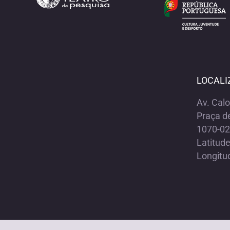
LOCALI
Av. Cal
Praça d
1070-02
Latitud
Longitu