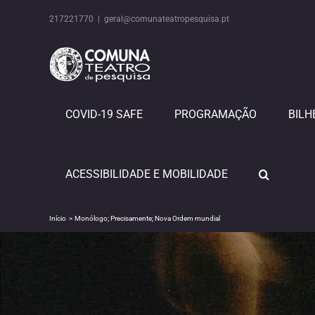
Skip
to
217221770
|
geral@comunateatropesquisa.pt
content
COVID-19 SAFE
PROGRAMAÇÃO
BILH
ACESSIBILIDADE E MOBILIDADE
Início
Monólogo; Precisamente; Nova Ordem mundial