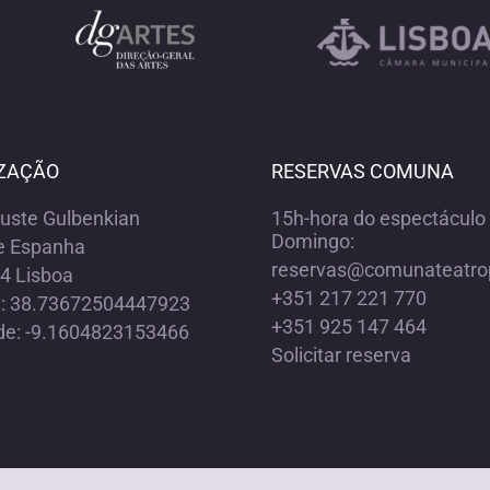
ZAÇÃO
RESERVAS COMUNA
ouste Gulbenkian
15h-hora do espectáculo 
Domingo:
e Espanha
reservas@comunateatro
4 Lisboa
+351 217 221 770
e: 38.73672504447923
+351 925 147 464
de: -9.1604823153466
Solicitar reserva