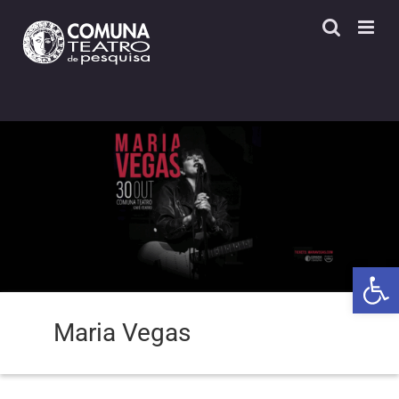
Skip
to
content
Open 
Maria Vegas