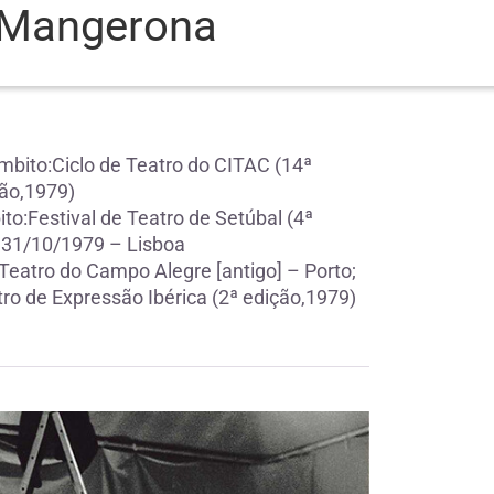
e Mangerona
mbito:Ciclo de Teatro do CITAC (14ª
ão,1979)
o:Festival de Teatro de Setúbal (4ª
 31/10/1979 – Lisboa
eatro do Campo Alegre [antigo] – Porto;
tro de Expressão Ibérica (2ª edição,1979)