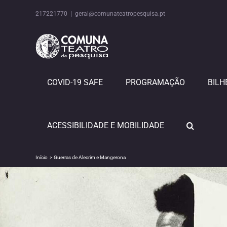
Skip
to
217221770
|
geral@comunateatropesquisa.pt
content
COVID-19 SAFE
PROGRAMAÇÃO
BILH
ACESSIBILIDADE E MOBILIDADE
Início
Guerras de Alecrim e Mangerona