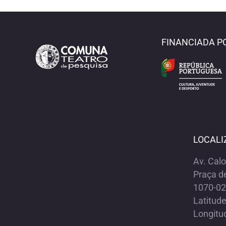
FINANCIADA P
LOCALI
Av. Cal
Praça d
1070-02
Latitud
Longitu