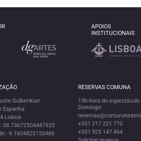
OR
APOIOS
INSTITUCIONAIS
ZAÇÃO
RESERVAS COMUNA
ouste Gulbenkian
15h-hora do espectáculo 
Domingo:
e Espanha
reservas@comunateatro
4 Lisboa
+351 217 221 770
e: 38.73672504447923
+351 925 147 464
de: -9.1604823153466
Solicitar reserva