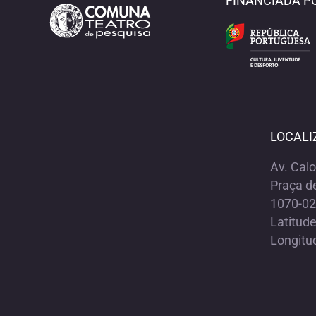
FINANCIADA P
LOCALI
Av. Cal
Praça d
1070-02
Latitud
Longitu