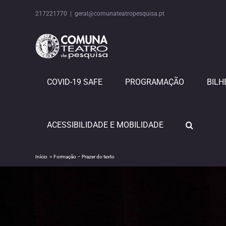
Skip
to
217221770
|
geral@comunateatropesquisa.pt
content
COVID-19 SAFE
PROGRAMAÇÃO
BILH
ACESSIBILIDADE E MOBILIDADE
Início
Formação – Prazer do texto