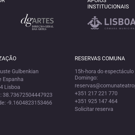
OR
APOIOS
INSTITUCIONAIS
ZAÇÃO
RESERVAS COMUNA
ouste Gulbenkian
15h-hora do espectáculo 
Domingo:
e Espanha
reservas@comunateatro
4 Lisboa
+351 217 221 770
e: 38.73672504447923
+351 925 147 464
de: -9.1604823153466
Solicitar reserva