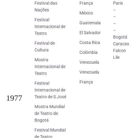
Festival das
França
Paris
Nações
–
México
–
Festival
Guatemala
–
Internacional de
–
El Salvador
Teatro
Bogotá
Costa Rica
Festival de
Caracas
Cultura
Falcon
Colômbia
Lile
Mostra
Venezuela
Internacional de
Venezuela
Teatro
França
Festival
Internacional de
1977
Teatro de S.José
Mostra Mundial
de Teatro de
Bogotá
Festival Mundial
de Teatro