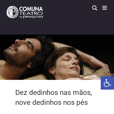
Skip
to
content
Open 
Dez dedinhos nas mãos,
nove dedinhos nos pés