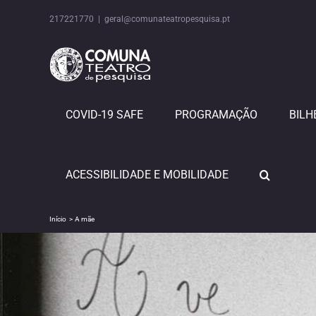
Skip
to
217221770
|
geral@comunateatropesquisa.pt
content
COVID-19 SAFE
PROGRAMAÇÃO
BILH
ACESSIBILIDADE E MOBILIDADE
Início
A mãe