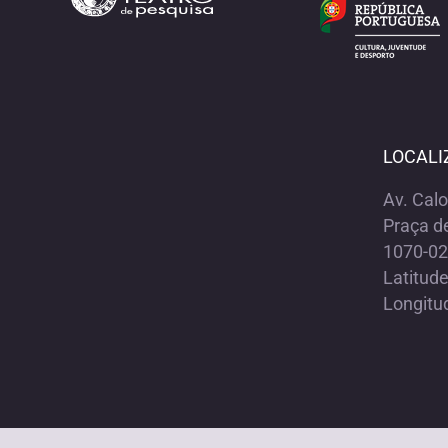
LOCALI
Av. Cal
Praça d
1070-02
Latitud
Longitu