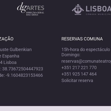
ZAÇÃO
RESERVAS COMUNA
ouste Gulbenkian
15h-hora do espectáculo 
Domingo:
e Espanha
reservas@comunateatro
4 Lisboa
+351 217 221 770
e: 38.73672504447923
+351 925 147 464
de: -9.1604823153466
Solicitar reserva