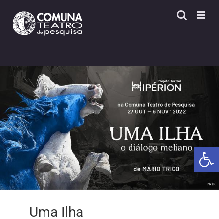
Skip
to
content
Open 
Uma Ilha