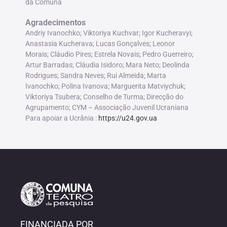
da Comuna
Agradecimentos
Andriy Ivanochko; Viktoriya Kuchvar; Igor Kucheravyi;
Anastasia Kucherava; Lucas Gonçalves; Leonor
Morais; Cláudio Pires; Estrela Novais; Pedro Guerreiro;
Artur Barradas; Cláudia Isidoro; Mara Neto; Deolinda
Rodrigues; Sandra Neves; Rui Almeida; Marta
Ivanochko; Polina Ivanova; Marguerita Matviychuk;
Viktoriya Tsubera; Conselho de Turma; Direcção do
Agrupamento; CYM – Associação Juvenil Ucraniana
Para apoiar a Ucrânia :
https://u24.gov.ua
FINANCIADA POR