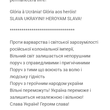
Glória à Ucrânia! Glória aos heróis!
SLAVA UKRAYINI! HEROYAM SLAVA!
*********************************
Проти варварства і світської зарозумілості
російської колоніальної імперії,
Вільний світ залишається непорушним
поруч з справедливими і пригнічиними
Поруч з тими що воюють за волю і
людську гідність
Поруч з героїчним народом україни
Вільні переможуть! Україна переможе і
залишиться незалежною і вільною!
Слава Україні! Героям слава!