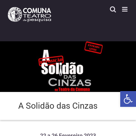
Skip
to
content
Open 
A Solidão das Cinzas
22 a 26 Fevereiro 2023