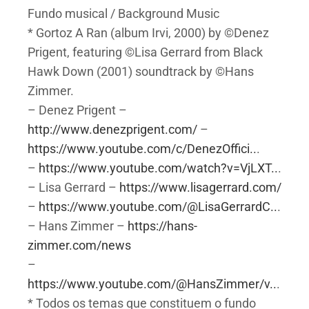
Fundo musical / Background Music
* Gortoz A Ran (album Irvi, 2000) by ©Denez
Prigent, featuring ©Lisa Gerrard from Black
Hawk Down (2001) soundtrack by ©Hans
Zimmer.
– Denez Prigent –
http://www.denezprigent.com/
–
https://www.youtube.com/c/DenezOffici..
.
–
https://www.youtube.com/watch?v=VjLXT..
.
– Lisa Gerrard –
https://www.lisagerrard.com/
–
https://www.youtube.com/@LisaGerrardC..
.
– Hans Zimmer –
https://hans-
zimmer.com/news
–
https://www.youtube.com/@HansZimmer/v..
.
* Todos os temas que constituem o fundo